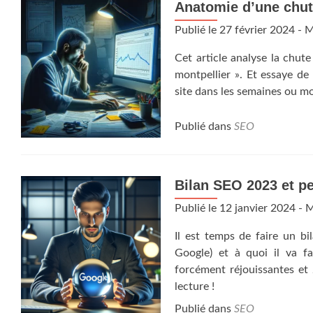
Anatomie d’une chu
Publié le
27 février 2024
- M
Cet article analyse la chute
montpellier ». Et essaye de
site dans les semaines ou moi
Publié dans
SEO
Bilan SEO 2023 et p
Publié le
12 janvier 2024
- M
Il est temps de faire un b
Google) et à quoi il va fa
forcément réjouissantes et
lecture !
Publié dans
SEO