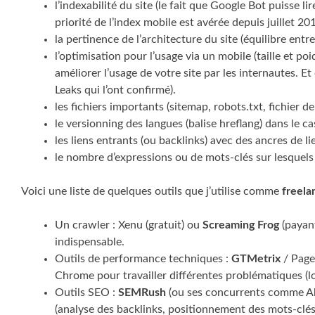
l’indexabilité du site (le fait que Google Bot puisse lir
priorité de l’index mobile est avérée depuis juillet 2
la pertinence de l’architecture du site (équilibre ent
l’optimisation pour l’usage via un mobile (taille et p
améliorer l’usage de votre site par les internautes. 
Leaks qui l’ont confirmé).
les fichiers importants (sitemap, robots.txt, fichier de
le versionning des langues (balise hreflang) dans le ca
les liens entrants (ou backlinks) avec des ancres de li
le nombre d’expressions ou de mots-clés sur lesquels 
Voici une liste de quelques outils que j’utilise comme
freela
Un crawler : Xenu (gratuit) ou
Screaming Frog
(payant
indispensable.
Outils de performance techniques :
GTMetrix
/ Page 
Chrome pour travailler différentes problématiques (lo
Outils SEO :
SEMRush
(ou ses concurrents comme Ahre
(analyse des backlinks, positionnement des mots-clés