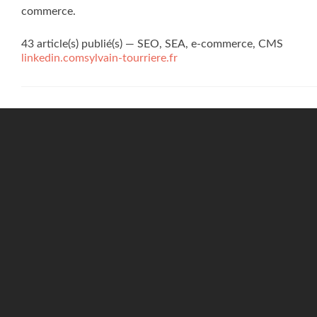
commerce.
43 article(s) publié(s)
—
SEO, SEA, e-commerce, CMS
linkedin.com
sylvain-tourriere.fr